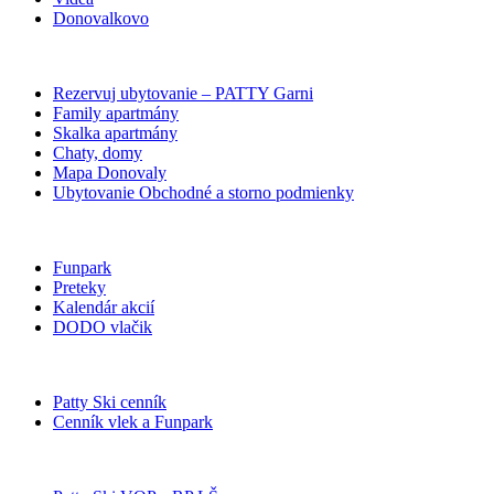
Donovalkovo
Rezervuj ubytovanie – PATTY Garni
Family apartmány
Skalka apartmány
Chaty, domy
Mapa Donovaly
Ubytovanie Obchodné a storno podmienky
Funpark
Preteky
Kalendár akcií
DODO vlačik
Patty Ski cenník
Cenník vlek a Funpark