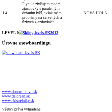
Plynule zlyžujem modré
zjazdovky s paralelným
L4
držaním lyží, avšak mám
NOVA HOLA
problémy na červených a
úzkych zjazdovkách
LEVEL 0
Úrovne snowboardingu
www.donovalkovo.sk
www.delorean.sk
www.skistrelniky.sk
Všetky práva vyhradené