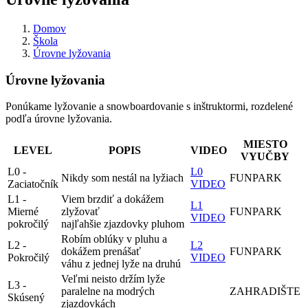
Domov
Škola
Úrovne lyžovania
Úrovne lyžovania
Ponúkame lyžovanie a snowboardovanie s inštruktormi, rozdelené
podľa úrovne lyžovania.
MIESTO
LEVEL
POPIS
VIDEO
VYUČBY
L0 -
L0
Nikdy som nestál na lyžiach
FUNPARK
Zaciatočník
VIDEO
L1 -
Viem brzdiť a dokážem
L1
Mierné
zlyžovať
FUNPARK
VIDEO
pokročilý
najľahšie zjazdovky pluhom
Robím oblúky v pluhu a
L2 -
L2
dokážem prenášať
FUNPARK
Pokročilý
VIDEO
váhu z jednej lyže na druhú
Veľmi neisto držím lyže
L3 -
paralelne na modrých
ZAHRADIŠTE
Skúsený
zjazdovkách