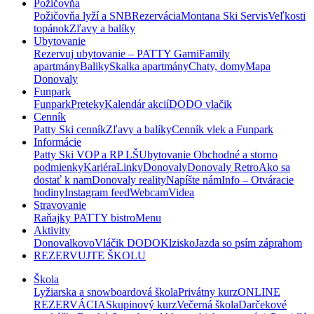
Požičovňa
Požičovňa lyží a SNB
Rezervácia
Montana Ski Servis
Veľkosti
topánok
Zľavy a balíky
Ubytovanie
Rezervuj ubytovanie – PATTY Garni
Family
apartmány
Baliky
Skalka apartmány
Chaty, domy
Mapa
Donovaly
Funpark
Funpark
Preteky
Kalendár akcií
DODO vlačik
Cenník
Patty Ski cenník
Zľavy a balíky
Cenník vlek a Funpark
Informácie
Patty Ski VOP a RP LŠ
Ubytovanie Obchodné a storno
podmienky
Kariéra
Linky
Donovaly
Donovaly Retro
Ako sa
dostať k nam
Donovaly reality
Napíšte nám
Info – Otváracie
hodiny
Instagram feed
Webcam
Videa
Stravovanie
Raňajky PATTY bistro
Menu
Aktivity
Donovalkovo
Vláčik DODO
Klzisko
Jazda so psím záprahom
REZERVUJTE ŠKOLU
Škola
Lyžiarska a snowboardová škola
Privátny kurz
ONLINE
REZERVÁCIA
Skupinový kurz
Večerná škola
Darčekové