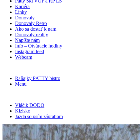
Patty Ski VOP a RP LŠ
Kariéra
Linky
Donovaly
Donovaly Retro
Ako sa dostať k nam
Donovaly reality
Napíšte nám
Info – Otváracie hodiny
Instagram feed
Webcam
Raňajky PATTY bistro
Menu
Vláčik DODO
Klzisko
Jazda so psím záprahom