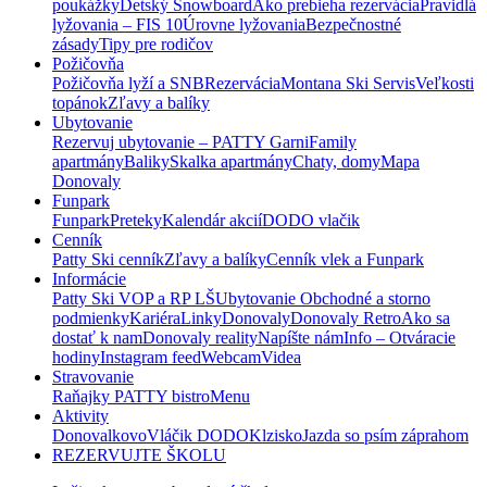
poukážky
Detský Snowboard
Ako prebieha rezervácia
Pravidlá
lyžovania – FIS 10
Úrovne lyžovania
Bezpečnostné
zásady
Tipy pre rodičov
Požičovňa
Požičovňa lyží a SNB
Rezervácia
Montana Ski Servis
Veľkosti
topánok
Zľavy a balíky
Ubytovanie
Rezervuj ubytovanie – PATTY Garni
Family
apartmány
Baliky
Skalka apartmány
Chaty, domy
Mapa
Donovaly
Funpark
Funpark
Preteky
Kalendár akcií
DODO vlačik
Cenník
Patty Ski cenník
Zľavy a balíky
Cenník vlek a Funpark
Informácie
Patty Ski VOP a RP LŠ
Ubytovanie Obchodné a storno
podmienky
Kariéra
Linky
Donovaly
Donovaly Retro
Ako sa
dostať k nam
Donovaly reality
Napíšte nám
Info – Otváracie
hodiny
Instagram feed
Webcam
Videa
Stravovanie
Raňajky PATTY bistro
Menu
Aktivity
Donovalkovo
Vláčik DODO
Klzisko
Jazda so psím záprahom
REZERVUJTE ŠKOLU