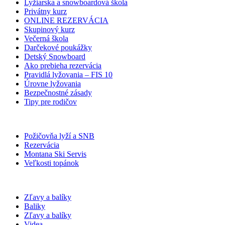
Lyžiarska a snowboardová škola
Privátny kurz
ONLINE REZERVÁCIA
Skupinový kurz
Večerná škola
Darčekové poukážky
Detský Snowboard
Ako prebieha rezervácia
Pravidlá lyžovania – FIS 10
Úrovne lyžovania
Bezpečnostné zásady
Tipy pre rodičov
Požičovňa lyží a SNB
Rezervácia
Montana Ski Servis
Veľkosti topánok
Zľavy a balíky
Baliky
Zľavy a balíky
Videa