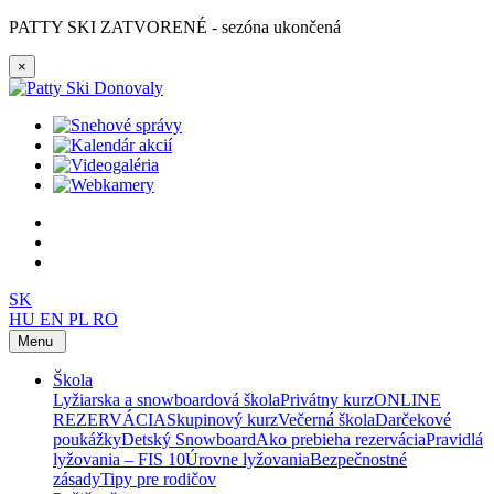
PATTY SKI ZATVORENÉ - sezóna ukončená
×
SK
HU
EN
PL
RO
Menu
Škola
Lyžiarska a snowboardová škola
Privátny kurz
ONLINE
REZERVÁCIA
Skupinový kurz
Večerná škola
Darčekové
poukážky
Detský Snowboard
Ako prebieha rezervácia
Pravidlá
lyžovania – FIS 10
Úrovne lyžovania
Bezpečnostné
zásady
Tipy pre rodičov