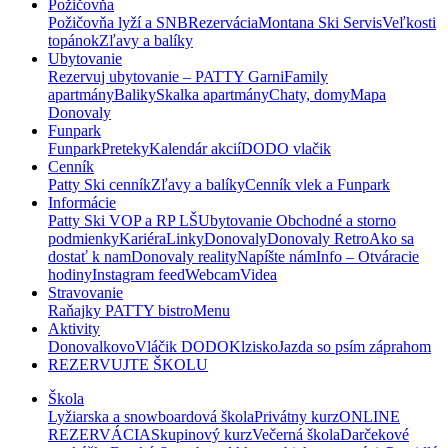
Požičovňa
Požičovňa lyží a SNB
Rezervácia
Montana Ski Servis
Veľkosti
topánok
Zľavy a balíky
Ubytovanie
Rezervuj ubytovanie – PATTY Garni
Family
apartmány
Baliky
Skalka apartmány
Chaty, domy
Mapa
Donovaly
Funpark
Funpark
Preteky
Kalendár akcií
DODO vlačik
Cenník
Patty Ski cenník
Zľavy a balíky
Cenník vlek a Funpark
Informácie
Patty Ski VOP a RP LŠ
Ubytovanie Obchodné a storno
podmienky
Kariéra
Linky
Donovaly
Donovaly Retro
Ako sa
dostať k nam
Donovaly reality
Napíšte nám
Info – Otváracie
hodiny
Instagram feed
Webcam
Videa
Stravovanie
Raňajky PATTY bistro
Menu
Aktivity
Donovalkovo
Vláčik DODO
Klzisko
Jazda so psím záprahom
REZERVUJTE ŠKOLU
Škola
Lyžiarska a snowboardová škola
Privátny kurz
ONLINE
REZERVÁCIA
Skupinový kurz
Večerná škola
Darčekové