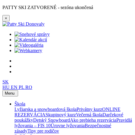
PATTY SKI ZATVORENÉ - sezóna ukončená
×
SK
HU
EN
PL
RO
Menu
Škola
Lyžiarska a snowboardová škola
Privátny kurz
ONLINE
REZERVÁCIA
Skupinový kurz
Večerná škola
Darčekové
poukážky
Detský Snowboard
Ako prebieha rezervácia
Pravidlá
lyžovania – FIS 10
Úrovne lyžovania
Bezpečnostné
zásady
Tipy pre rodičov