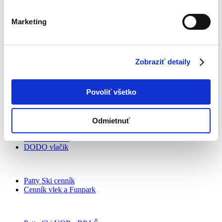
Donovalkovo
Marketing
Rezervuj ubytovanie – PATTY Garni
Family apartmány
Skalka apartmány
Zobraziť detaily
Chaty, domy
Mapa Donovaly
Ubytovanie Obchodné a storno podmienky
Povoliť všetko
Funpark
Odmietnuť
Preteky
Kalendár akcií
DODO vlačik
Patty Ski cenník
Cenník vlek a Funpark