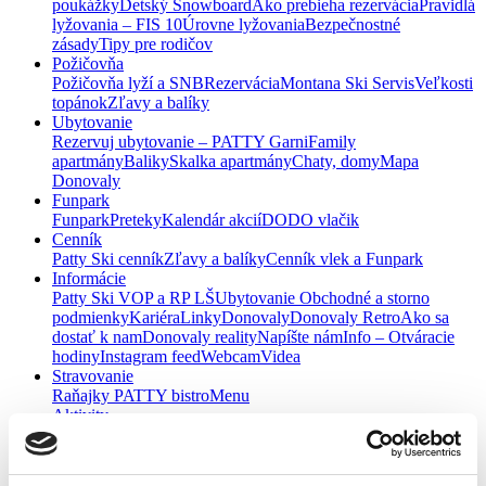
poukážky
Detský Snowboard
Ako prebieha rezervácia
Pravidlá
lyžovania – FIS 10
Úrovne lyžovania
Bezpečnostné
zásady
Tipy pre rodičov
Požičovňa
Požičovňa lyží a SNB
Rezervácia
Montana Ski Servis
Veľkosti
topánok
Zľavy a balíky
Ubytovanie
Rezervuj ubytovanie – PATTY Garni
Family
apartmány
Baliky
Skalka apartmány
Chaty, domy
Mapa
Donovaly
Funpark
Funpark
Preteky
Kalendár akcií
DODO vlačik
Cenník
Patty Ski cenník
Zľavy a balíky
Cenník vlek a Funpark
Informácie
Patty Ski VOP a RP LŠ
Ubytovanie Obchodné a storno
podmienky
Kariéra
Linky
Donovaly
Donovaly Retro
Ako sa
dostať k nam
Donovaly reality
Napíšte nám
Info – Otváracie
hodiny
Instagram feed
Webcam
Videa
Stravovanie
Raňajky PATTY bistro
Menu
Aktivity
Donovalkovo
Vláčik DODO
Klzisko
Jazda so psím záprahom
REZERVUJTE ŠKOLU