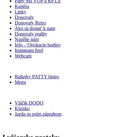
Patty Ski VOP a RP LŠ
Kariéra
Linky
Donovaly
Donovaly Retro
Ako sa dostať k nam
Donovaly reality
Napíšte nám
Info – Otváracie hodiny
Instagram feed
Webcam
Raňajky PATTY bistro
Menu
Vláčik DODO
Klzisko
Jazda so psím záprahom