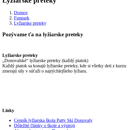
Lyžiarske preteky
Domov
Funpark
Lyžiarske preteky
Pozývame ťa na lyžiarske preteky
Lyžiarske preteky
„Donovalské“ lyžiarske preteky (každý piatok)
Každý piatok sa konajú lyžiarske preteky, kde si všetky deti z kurzu
zmerajú sily v súťaži o najrýchlejšieho lyžiara.
Linky
Cenník lyžiarska škola Patty Ski Donovaly
Dôležité články o škole a výstroji