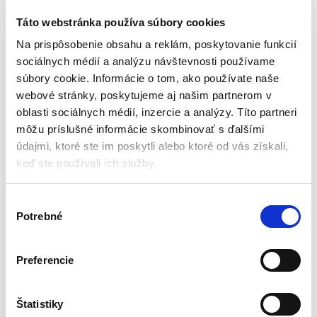
Lyžiarska a snowboardová škola
Privátny kurz
Táto webstránka používa súbory cookies
ONLINE REZERVÁCIA
Skupinový kurz
Na prispôsobenie obsahu a reklám, poskytovanie funkcií
Večerná škola
sociálnych médií a analýzu návštevnosti používame
Darčekové poukážky
súbory cookie. Informácie o tom, ako používate naše
Detský Snowboard
Ako prebieha rezervácia
webové stránky, poskytujeme aj našim partnerom v
Pravidlá lyžovania – FIS 10
oblasti sociálnych médií, inzercie a analýzy. Títo partneri
Úrovne lyžovania
môžu príslušné informácie skombinovať s ďalšími
Bezpečnostné zásady
Tipy pre rodičov
údajmi, ktoré ste im poskytli alebo ktoré od vás získali,
keď ste používali ich služby.
Požičovňa lyží a SNB
Výber
Rezervácia
Potrebné
Montana Ski Servis
súhlasu
Veľkosti topánok
Preferencie
Zľavy a balíky
Baliky
Zľavy a balíky
Štatistiky
Videa