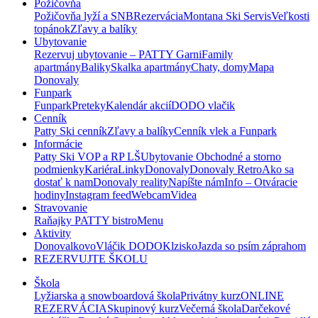
Požičovňa
Požičovňa lyží a SNB
Rezervácia
Montana Ski Servis
Veľkosti
topánok
Zľavy a balíky
Ubytovanie
Rezervuj ubytovanie – PATTY Garni
Family
apartmány
Baliky
Skalka apartmány
Chaty, domy
Mapa
Donovaly
Funpark
Funpark
Preteky
Kalendár akcií
DODO vlačik
Cenník
Patty Ski cenník
Zľavy a balíky
Cenník vlek a Funpark
Informácie
Patty Ski VOP a RP LŠ
Ubytovanie Obchodné a storno
podmienky
Kariéra
Linky
Donovaly
Donovaly Retro
Ako sa
dostať k nam
Donovaly reality
Napíšte nám
Info – Otváracie
hodiny
Instagram feed
Webcam
Videa
Stravovanie
Raňajky PATTY bistro
Menu
Aktivity
Donovalkovo
Vláčik DODO
Klzisko
Jazda so psím záprahom
REZERVUJTE ŠKOLU
Škola
Lyžiarska a snowboardová škola
Privátny kurz
ONLINE
REZERVÁCIA
Skupinový kurz
Večerná škola
Darčekové