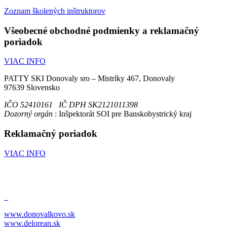
Zoznam školených inštruktorov
Všeobecné obchodné podmienky a reklamačný
poriadok
VIAC INFO
PATTY SKI Donovaly sro – Mistríky 467, Donovaly
97639 Slovensko
IČO 52410161 IČ DPH SK2121011398
Dozorný orgán
: Inšpektorát SOI pre Banskobystrický kraj
Reklamačný poriadok
VIAC INFO
www.donovalkovo.sk
www.delorean.sk