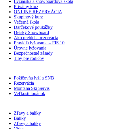
Lyžiarska a snowboardová škola
Privátny kurz
ONLINE REZERVÁCIA
Skupinový kurz
Večerná škola
Darčekové poukážky
Detský Snowboard
Ako prebieha rezervácia
Pravidlá lyžovania – FIS 10
Úrovne lyžovania
Bezpečnostné zásady
Tipy pre rodičov
Požičovňa lyží a SNB
Rezervácia
Montana Ski Servis
Veľkosti topánok
Zľavy a balíky
Baliky
Zľavy a balíky
Videa