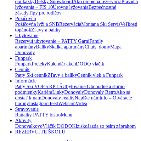
poukážky
Detský Snowboard
Ako prebieha rezervácia
Pravidlá
lyžovania – FIS 10
Úrovne lyžovania
Bezpečnostné
zásady
Tipy pre rodičov
Požičovňa
Požičovňa lyží a SNB
Rezervácia
Montana Ski Servis
Veľkosti
topánok
Zľavy a balíky
Ubytovanie
Rezervuj ubytovanie – PATTY Garni
Family
apartmány
Baliky
Skalka apartmány
Chaty, domy
Mapa
Donovaly
Funpark
Funpark
Preteky
Kalendár akcií
DODO vlačik
Cenník
Patty Ski cenník
Zľavy a balíky
Cenník vlek a Funpark
Informácie
Patty Ski VOP a RP LŠ
Ubytovanie Obchodné a storno
podmienky
Kariéra
Linky
Donovaly
Donovaly Retro
Ako sa
dostať k nam
Donovaly reality
Napíšte nám
Info – Otváracie
hodiny
Instagram feed
Webcam
Videa
Stravovanie
Raňajky PATTY bistro
Menu
Aktivity
Donovalkovo
Vláčik DODO
Klzisko
Jazda so psím záprahom
REZERVUJTE ŠKOLU