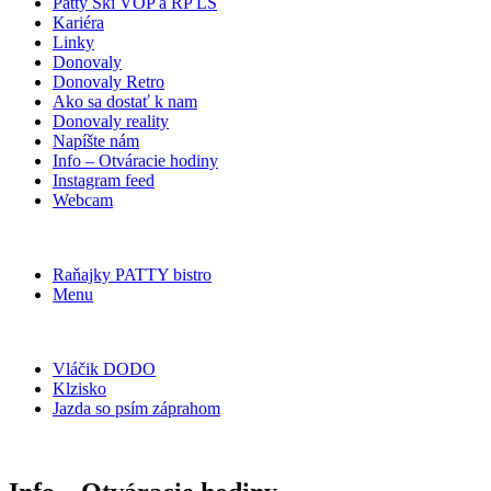
Patty Ski VOP a RP LŠ
Kariéra
Linky
Donovaly
Donovaly Retro
Ako sa dostať k nam
Donovaly reality
Napíšte nám
Info – Otváracie hodiny
Instagram feed
Webcam
Raňajky PATTY bistro
Menu
Vláčik DODO
Klzisko
Jazda so psím záprahom