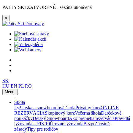
PATTY SKI ZATVORENÉ - sezóna ukončená
×
SK
HU
EN
PL
RO
Menu
Škola
Lyžiarska a snowboardová škola
Privátny kurz
ONLINE
REZERVÁCIA
Skupinový kurz
Večerná škola
Darčekové
poukážky
Detský Snowboard
Ako prebieha rezervácia
Pravidlá
lyžovania – FIS 10
Úrovne lyžovania
Bezpečnostné
zásady
Tipy pre rodičov